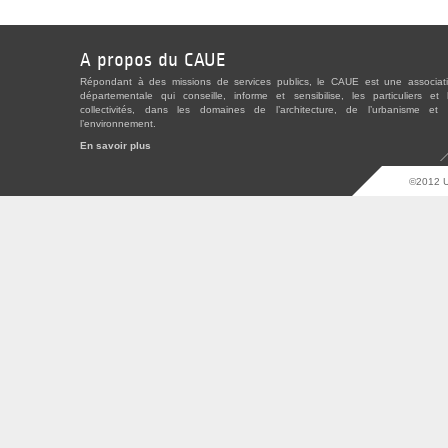
A propos du CAUE
Répondant à des missions de services publics, le CAUE est une associat
départementale qui conseille, informe et sensibilise, les particuliers et 
collectivités, dans les domaines de l’architecture, de l’urbanisme et
l’environnement.
En savoir plus
©2012 U