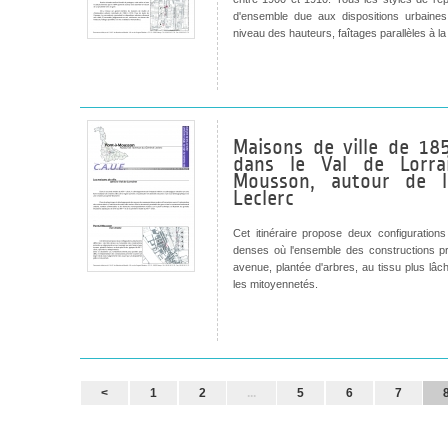
d'ensemble due aux dispositions urbaine
niveau des hauteurs, faîtages parallèles à l
Maisons de ville de 18
dans le Val de Lorra
Mousson, autour de l
Leclerc
Cet itinéraire propose deux configurations 
denses où l'ensemble des constructions p
avenue, plantée d'arbres, au tissu plus lâc
les mitoyennetés.
<
1
2
...
5
6
7